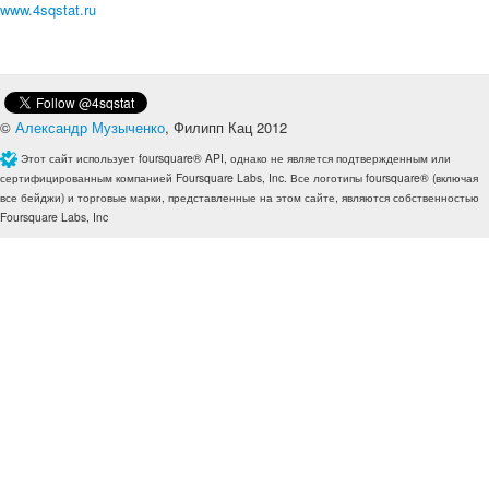
www.4sqstat.ru
©
Александр Музыченко
, Филипп Кац 2012
Этот сайт использует foursquare® API, однако не является подтвержденным или
сертифицированным компанией Foursquare Labs, Inc. Все логотипы foursquare® (включая
все бейджи) и торговые марки, представленные на этом сайте, являются собственностью
Foursquare Labs, Inc