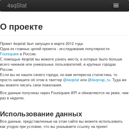
4sqStat
Главная
О проекте
Города
ТОП 256
Проект 4sqstat был запущен в марте 2012 года.
О проекте
Одна из главных целей проекта - исследование популярности
Foursquare
в России.
Контакты
С помощью 4sqstat вы можете узнать места, в которых было больше
всего чекинов или уникальных пользователей, в крупных городах
России.
Если вы не нашли своего города, но вам интересна статистика, то
просто напишите об этом в твиттер
@4sqstat
или
@4sqmap_ru
. Туда же
вы можете писать свои пожелания.
Все данные получены через Foursquare API и обновляются не реже, чем
раз в неделю.
Использование данных
Все данные, представленные на этом сайте вы можете использовать
как угодно при условии, что вы указываете ссылку на проект