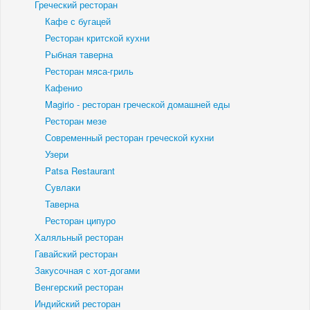
Греческий ресторан
Кафе с бугацей
Ресторан критской кухни
Рыбная таверна
Ресторан мяса-гриль
Кафенио
Magirio - ресторан греческой домашней еды
Ресторан мезе
Современный ресторан греческой кухни
Узери
Patsa Restaurant
Сувлаки
Таверна
Ресторан ципуро
Халяльный ресторан
Гавайский ресторан
Закусочная с хот-догами
Венгерский ресторан
Индийский ресторан