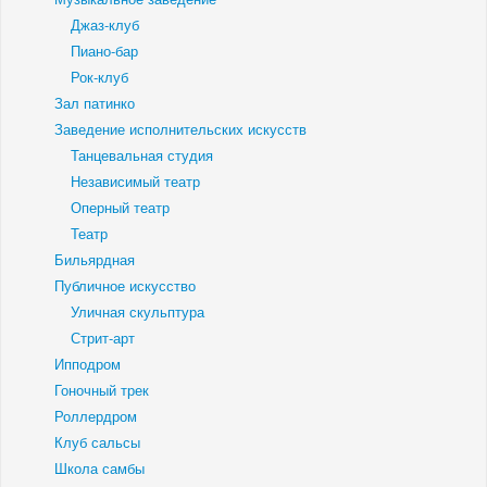
Джаз-клуб
Пиано-бар
Рок-клуб
Зал патинко
Заведение исполнительских искусств
Танцевальная студия
Независимый театр
Оперный театр
Театр
Бильярдная
Публичное искусство
Уличная скульптура
Стрит-арт
Ипподром
Гоночный трек
Роллердром
Клуб сальсы
Школа самбы