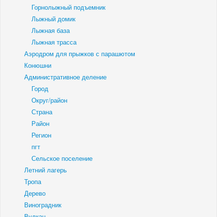
Горнолыжный подъемник
Лыжный домик
Лыжная база
Лыжная трасса
Аэродром для прыжков с парашютом
Конюшни
Административное деление
Город
Округ/район
Страна
Район
Регион
пгт
Сельское поселение
Летний лагерь
Тропа
Дерево
Виноградник
Вулкан