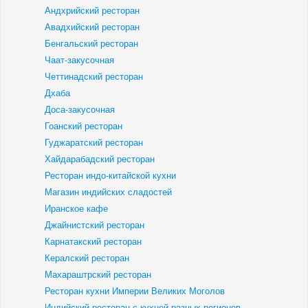
Андхрийский ресторан
Авадхийский ресторан
Бенгальский ресторан
Чаат-закусочная
Четтинадский ресторан
Дхаба
Доса-закусочная
Гоанский ресторан
Гуджаратский ресторан
Хайдарабадский ресторан
Ресторан индо-китайской кухни
Магазин индийских сладостей
Иранское кафе
Джайнистский ресторан
Карнатакский ресторан
Кералский ресторан
Махараштрский ресторан
Ресторан кухни Империи Великих Моголов
Индийский ресторан с кухней разных регионов