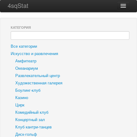
4sqStat
Главная
Города
КАТЕГОРИЯ
ТОП 256
Все категории
О проекте
Искусство и развлечения
Контакты
Амфитеатр
Океанариум
Развлекательный центр
Художественная галерея
Боулинг-клуб
Казино
Цирк
Комедийный клуб
Концертный зал
Клуб кантри-танцев
Диск-гольф