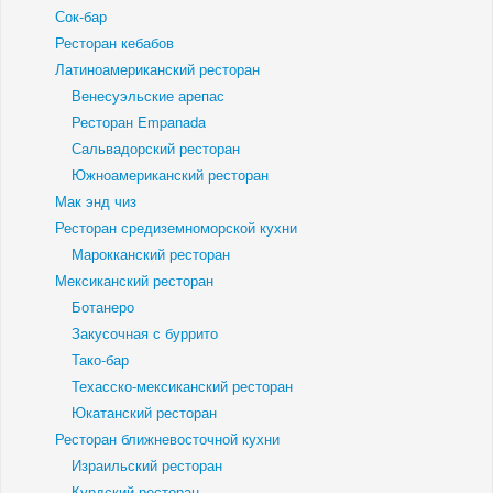
Сок-бар
Ресторан кебабов
Латиноамериканский ресторан
Венесуэльские арепас
Ресторан Empanada
Сальвадорский ресторан
Южноамериканский ресторан
Мак энд чиз
Ресторан средиземноморской кухни
Марокканский ресторан
Мексиканский ресторан
Ботанеро
Закусочная с буррито
Тако-бар
Техасско-мексиканский ресторан
Юкатанский ресторан
Ресторан ближневосточной кухни
Израильский ресторан
Курдский ресторан