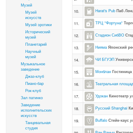
Музей
Harat's Pub
Паб
Лени
10.
Музей
искусств
ТРЦ "Фортуна"
Торг
11.
Музей эротики
Исторический
Стадион СибВО
Ста
12.
музей
Планетарий
Нияма
Японский ре
13.
Научный
музей
ЧИ БГУЭП
Универси
14.
Музыкальное
заведение
Монблан
Гостиница
15.
Джаз-клуб
Пиано-бар
Театральная площа
16.
Рок-клуб
Удокан
Кинотеатр
у
17.
Зал патинко
Заведение
Русский Shanghai
Ки
18.
исполнительских
искусств
Buffalo
Стейк-хаус
у
19.
Танцевальная
студия
Ван Ваныч
Рестора
20.