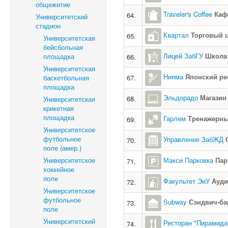
общежитие
Traveler's Coffee
Каф
64.
Университетский
стадион
Квартал
Торговый 
65.
Университетская
бейсбольная
Лицей ЗабГУ
Школа 
площадка
66.
Университетская
Нияма
Японский ре
баскетбольная
67.
площадка
Эльдорадо
Магазин
68.
Университетская
крикетная
площадка
Гарлем
Тренажерный
69.
Университетское
футбольное
Управление ЗабЖД
70.
поле (амер.)
Университетское
Макси Парковка
Пар
71.
хоккейное
поле
Факультет ЭиУ
Ауди
72.
Университетское
футбольное
Subway
Сэндвич-ба
73.
поле
Университетский
Ресторан "Пирамида-
74.