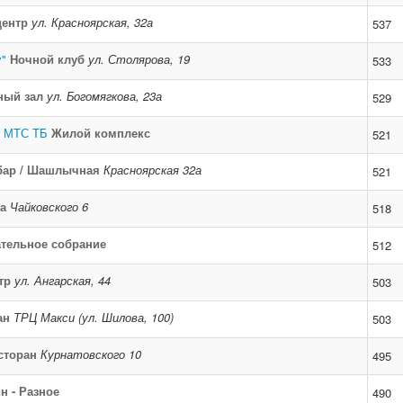
центр
ул. Красноярская, 32а
537
y"
Ночной клуб
ул. Столярова, 19
533
ный зал
ул. Богомягкова, 23а
529
с МТС ТБ
Жилой комплекс
521
бар / Шашлычная
Красноярская 32а
521
а
Чайковского 6
518
тельное собрание
512
тр
ул. Ангарская, 44
503
ан
ТРЦ Макси (ул. Шилова, 100)
503
сторан
Курнатовского 10
495
н - Разное
490