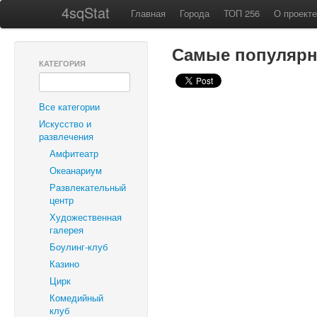
4sqStat
Главная
Города
ТОП 256
О проекте
Самые популярны
КАТЕГОРИЯ
Все категории
Искусство и
развлечения
Амфитеатр
Океанариум
Развлекательный
центр
Художественная
галерея
Боулинг-клуб
Казино
Цирк
Комедийный
клуб