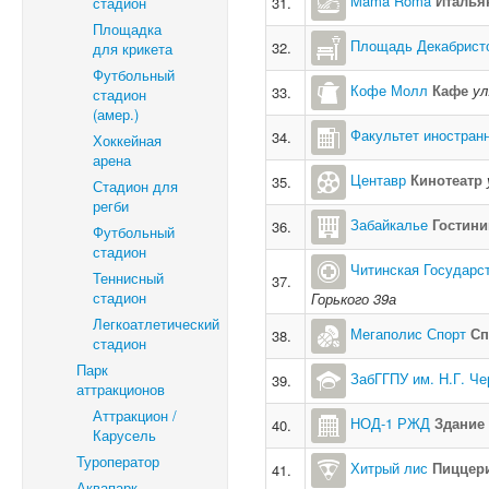
Mama Roma
Италья
стадион
31.
Площадка
Площадь Декабрист
32.
для крикета
Футбольный
Кофе Молл
Кафе
ул
33.
стадион
(амер.)
Факультет иностран
34.
Хоккейная
арена
Центавр
Кинотеатр
35.
Стадион для
регби
Забайкалье
Гостини
36.
Футбольный
стадион
Читинская Государс
Теннисный
37.
стадион
Горького 39а
Легкоатлетический
Мегаполис Спорт
Сп
38.
стадион
Парк
ЗабГГПУ им. Н.Г. Ч
39.
аттракционов
Аттракцион /
НОД-1 РЖД
Здание
40.
Карусель
Туроператор
Хитрый лис
Пиццер
41.
Аквапарк