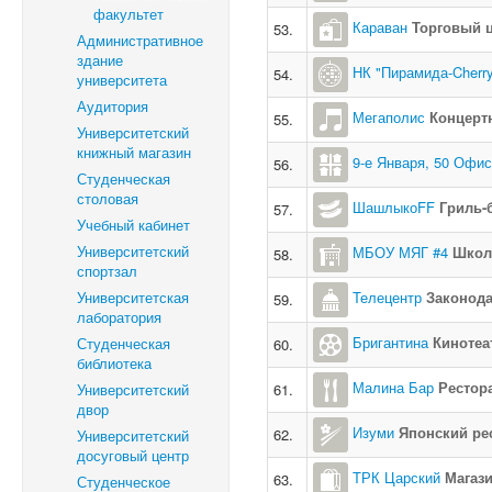
факультет
Караван
Торговый 
53.
Административное
здание
НК "Пирамида-Cherr
54.
университета
Аудитория
Мегаполис
Концерт
55.
Университетский
книжный магазин
9-е Января, 50 Офи
56.
Студенческая
столовая
ШашлыкоFF
Гриль-
57.
Учебный кабинет
Университетский
МБОУ МЯГ #4
Школ
58.
спортзал
Университетская
Телецентр
Законода
59.
лаборатория
Бригантина
Кинотеа
Студенческая
60.
библиотека
Малина Бар
Рестор
Университетский
61.
двор
Изуми
Японский ре
62.
Университетский
досуговый центр
ТРК Царский
Магази
63.
Студенческое