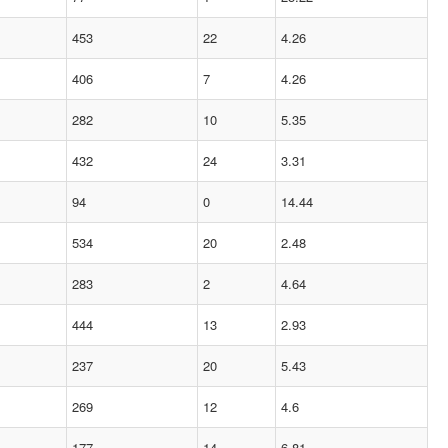
453
22
4.26
406
7
4.26
282
10
5.35
432
24
3.31
94
0
14.44
534
20
2.48
283
2
4.64
444
13
2.93
237
20
5.43
269
12
4.6
177
14
6.81