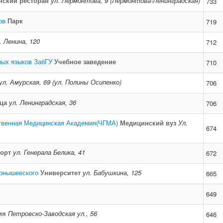
нский ресторан
ул. Лермонтова, 9 (Лермонтова-Ленинградская)
733
ов
Парк
719
. Ленина, 120
712
ных языков ЗабГУ
Учебное заведение
710
ул. Амурская, 69 (ул. Полины Осипенко)
706
ца
ул. Ленинградская, 36
706
твенная Медицинская Академия(ЧГМА)
Медицинский вуз
Ул.
674
орт
ул. Генерала Белика, 41
672
ернышевского
Университет
ул. Бабушкина, 125
665
649
ия
Петровско-Заводская ул., 56
646