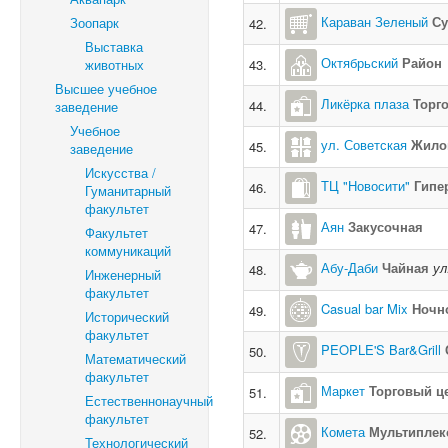
Караван Зеленый
Су
Зоопарк
42.
Выставка
Октябрьский
Район
животных
43.
Высшее учебное
Ликёрка плаза
Торг
44.
заведение
Учебное
ул. Советская
Жило
45.
заведение
Искусства /
ТЦ "Новосити"
Гипе
46.
Гуманитарный
факультет
Аян
Закусочная
47.
Факультет
коммуникаций
Абу-Даби
Чайная
ул
48.
Инженерный
факультет
Casual bar Mix
Ночн
49.
Исторический
факультет
PEOPLE'S Bar&Grill
50.
Математический
факультет
Маркет
Торговый ц
51.
Естественнонаучный
факультет
Комета
Мультиплек
52.
Технологический