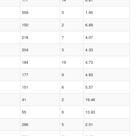
559
3
1.95
150
2
6.89
218
7
4.07
204
3
4.33
184
19
4.73
177
9
4.83
151
6
5.57
41
2
19.46
55
6
13.93
296
5
2.51