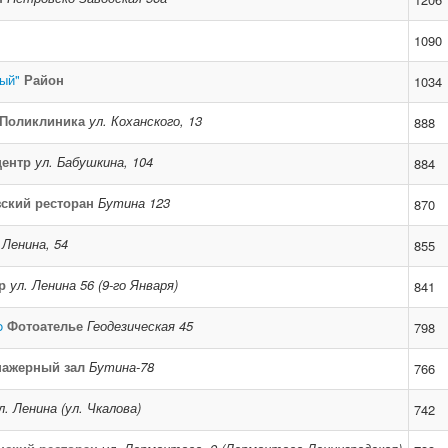
1090
ый"
Район
1034
Поликлиника
ул. Коханского, 13
888
центр
ул. Бабушкина, 104
884
ский ресторан
Бутина 123
870
 Ленина, 54
855
р
ул. Ленина 56 (9-го Января)
841
o
Фотоателье
Геодезическая 45
798
нажерный зал
Бутина-78
766
л. Ленина (ул. Чкалова)
742