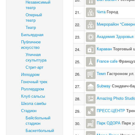
Независимый
театр
Чита
Город
21.
Оперный
театр
Микрорайон "Северн
22.
Театр
Бильярдная
Академия Здоровья
23.
Публичное
искусство
Караван
Торговый 
24.
Уличная
скульптура
France cafe
Француз
25.
Стрит-арт
Темп
Гастроном
ул.
26.
Ипподром
Гоночный трек
Subway
Сэндвич-ба
27.
Роллердром
Клуб сальсы
Amazing Photo Studi
28.
Школа самбы
Стадион
ПРЕСС-ЦЕНТР
Тре
29.
Бейсбольный
Парк ОДОРА
Парк
у
стадион
30.
Баскетбольный