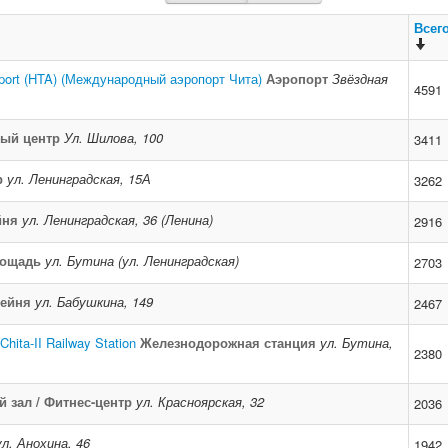
Всег
Airport (HTA) (Международный аэропорт Чита)
Аэропорт
Звёздная
4591
вый центр
Ул. Шилова, 100
3411
р
ул. Ленинградская, 15А
3262
йня
ул. Ленинградская, 36 (Ленина)
2916
ощадь
ул. Бутина (ул. Ленинградская)
2703
ейня
ул. Бабушкина, 149
2467
ita-II Railway Station
Железнодорожная станция
ул. Бутина,
2380
 зал / Фитнес-центр
ул. Красноярская, 32
2036
ул. Анохина, 46
1942