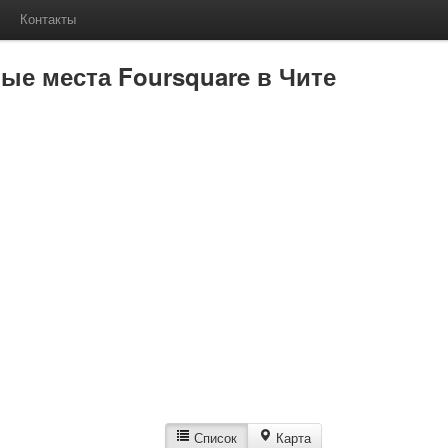
Контакты
е места Foursquare в Чите
Список
Карта