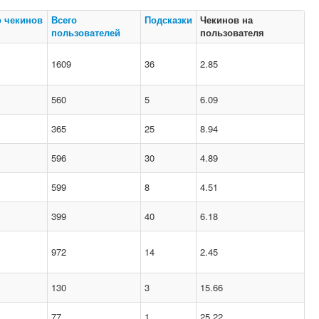
о чекинов
Всего
Подсказки
Чекинов на
пользователей
пользователя
1609
36
2.85
560
5
6.09
365
25
8.94
596
30
4.89
599
8
4.51
399
40
6.18
972
14
2.45
130
3
15.66
77
1
25.22