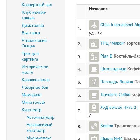
Концертный зал
Название
Клуб кантри-
танцев
Chita International 
Диск-гольф
1.
Выставка
ул., 17
Развлечения -
ТРЦ "Макси"
Торго
2.
Общее
Трек для
Plan B
Коктейль-ба
3.
картинга
Историческое
Шоколадница
Кофе
4.
место
Караоке-салон
Площадь Ленина
Пл
5.
Лазерные бои
Traveler's Coffee
Коф
Мемориал
6.
Мини-гольф
Ж/Д вокзал Чита-2｜Ch
Кинотеатр
7.
2
Автокинотеатр
Независимый
Boston
Тренажерный
8.
кинотеатр
Мультиплекс
Школа №49
Школа
9.