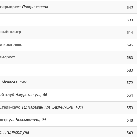
пермаркет
Профсоюзная
642
630
овый центр
614
й комплекс
595
рмаркет
583
580
. Чкалова, 149
572
ой клуб
Амурская ул., 69
564
Стейк-хаус
ТЦ Караван (ул. Бабушкина, 104)
559
ентр
ул. Богомягкова, 24
548
с
ТРЦ Фортуна
543