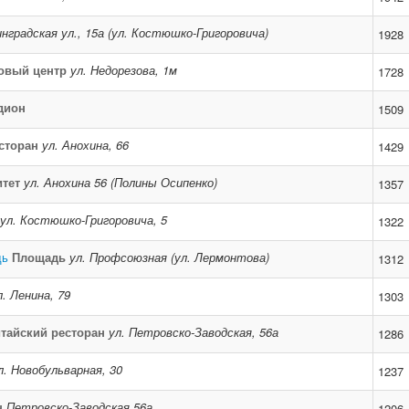
нградская ул., 15а (ул. Костюшко-Григоровича)
1928
овый центр
ул. Недорезова, 1м
1728
дион
1509
сторан
ул. Анохина, 66
1429
тет
ул. Анохина 56 (Полины Осипенко)
1357
ул. Костюшко-Григоровича, 5
1322
дь
Площадь
ул. Профсоюзная (ул. Лермонтова)
1312
л. Ленина, 79
1303
тайский ресторан
ул. Петровско-Заводская, 56а
1286
л. Новобульварная, 30
1237
н
Петровско-Заводская 56а
1206