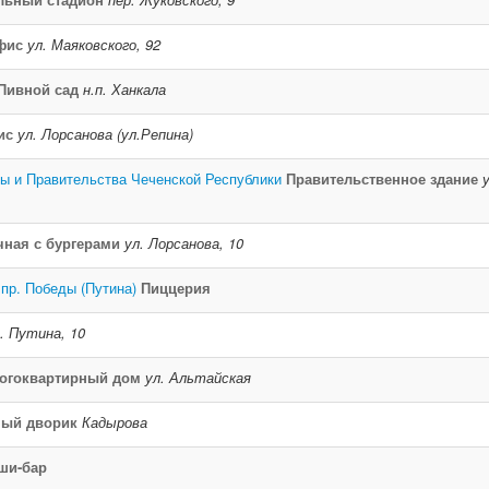
фис
ул. Маяковского, 92
Пивной сад
н.п. Ханкала
ис
ул. Лорсанова (ул.Репина)
ы и Правительства Чеченской Республики
Правительственное здание
у
чная с бургерами
ул. Лорсанова, 10
пр. Победы (Путина)
Пиццерия
. Путина, 10
огоквартирный дом
ул. Альтайская
ный дворик
Кадырова
ши-бар