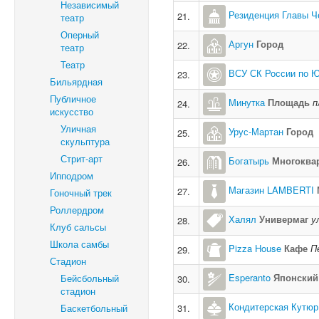
Независимый
Резиденция Главы Ч
21.
театр
Оперный
Аргун
Город
22.
театр
Театр
ВСУ СК России по Ю
23.
Бильярдная
Публичное
Минутка
Площадь
п
24.
искусство
Уличная
Урус-Мартан
Город
25.
скульптура
Стрит-арт
Богатырь
Многоква
26.
Ипподром
Магазин LAMBERTI
27.
Гоночный трек
Роллердром
Халял
Универмаг
у
28.
Клуб сальсы
Школа самбы
Pizza House
Кафе
П
29.
Стадион
Esperanto
Японский
Бейсбольный
30.
стадион
Кондитерская Кутюр
Баскетбольный
31.