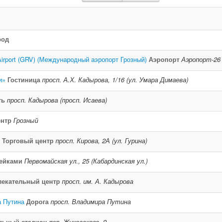
род
 Airport (GRV) (Международный аэропорт Грозный)
Аэропорт
Аэропорт-26
и»
Гостиница
просп. А.Х. Кадырова, 1/16 (ул. Умара Димаева)
ть
просп. Кадырова (просп. Исаева)
ентр
Грозный
Торговый центр
просп. Кирова, 2А (ул. Гурина)
кейками
Первомайская ул., 25 (Кабардинская ул.)
лекательный центр
просп. им. А. Кадырова
 Путина
Дорога
просп. Владимира Путина
льный стадион
пер. Жуковского, 9