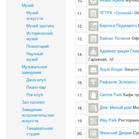
10.
Музей
Музей
ЧГТРК «Грозный»
О
11.
искусств
Берлога Поджарого
Музей эротики
12.
Исторический
Вайнах Телеком
Оф
музей
13.
Планетарий
Администрация Глав
Научный
14.
музей
Гаражная, 10
Музыкальное
Royal Burger
Закусо
15.
заведение
Джаз-клуб
Рафаэле Эспозито / 
16.
Пиано-бар
Рок-клуб
Central Park
Кафе
пр
17.
Зал патинко
Дом, Милый дом
Мн
18.
Заведение
исполнительских
Way Park
Ресторан
искусств
19.
Танцевальная
Японский Дворик
Су
20.
студия