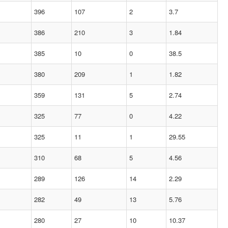
396
107
2
3.7
386
210
3
1.84
385
10
0
38.5
380
209
1
1.82
359
131
5
2.74
325
77
0
4.22
325
11
1
29.55
310
68
5
4.56
289
126
14
2.29
282
49
13
5.76
280
27
10
10.37