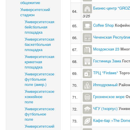
общежитие
Бизнес-центр "GRO
Университетский
64.
стадион
3/25
Университетская
Coffee Shop
Кофейн
65.
бейсбольная
площадка
Чеченская Республик
66.
Университетская
баскетбольная
Моздокская 23
Мног
площадка
67.
Университетская
Гостиница Зама
Гос
68.
крикетная
площадка
ТРЦ "Firdaws"
Торг
69.
Университетское
футбольное
поле (амер.)
Ипподромный
Райо
70.
Университетское
хоккейное
Грозненское море
О
71.
поле
ЧГУ (1корпус)
Униве
Университетское
72.
футбольное
поле
Кафе-бар «The Dom
73.
Университетский