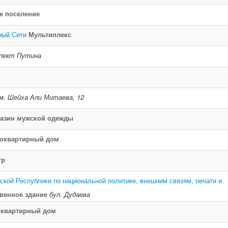
е поселение
ный Сити
Мультиплекс
пект Путина
им. Шейха Али Митаева, 12
азин мужской одежды
оквартирный дом
тр
ской Республики по национальной политике, внешним связям, печати и
венное здание
бул. Дудаева
оквартирный дом