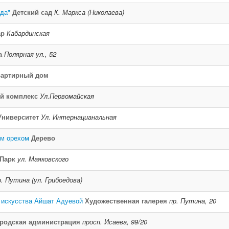
да"
Детский сад
К. Маркса (Николаева)
ар
Кабардинская
а
Полярная ул., 52
вартирный дом
й комплекс
Ул.Первомайская
Университет
Ул. Интернацианальная
им орехом
Дерево
Парк
ул. Маяковского
р. Путина (ул. Грибоедова)
 искусства Айшат Адуевой
Художественная галерея
пр. Путина, 20
родская администрация
просп. Исаева, 99/20