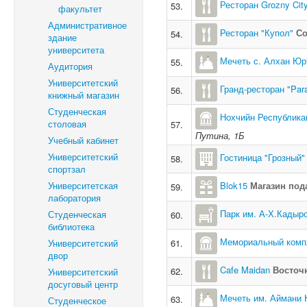
Ресторан Grozny Cit
53.
факультет
Административное
Ресторан "Купол"
Со
54.
здание
университета
Мечеть с. Алхан Юр
55.
Аудитория
Университетский
Гранд-ресторан "Par
56.
книжный магазин
Студенческая
Нохчийн Республика
столовая
57.
Путина, 1Б
Учебный кабинет
Университетский
Гостиница "Грозный"
58.
спортзал
Университетская
Blok15
Магазин под
59.
лаборатория
Парк им. А-Х.Кадыр
Студенческая
60.
библиотека
Мемориальный компл
Университетский
61.
двор
Cafe Maidan
Восточ
62.
Университетский
досуговый центр
Мечеть им. Аймани 
63.
Студенческое