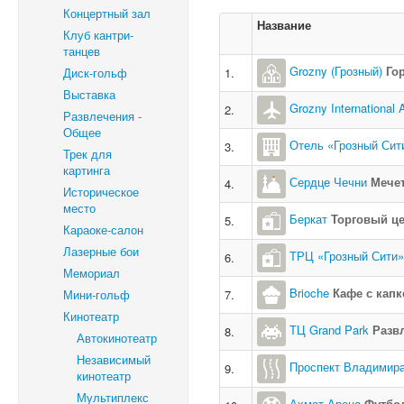
Концертный зал
Название
Клуб кантри-
танцев
Grozny (Грозный)
Го
Диск-гольф
1.
Выставка
Grozny International
2.
Развлечения -
Общее
Отель «Грозный Сит
3.
Трек для
картинга
Сердце Чечни
Мече
4.
Историческое
место
Беркат
Торговый ц
5.
Караоке-салон
Лазерные бои
ТРЦ «Грозный Сити»
6.
Мемориал
Brioche
Кафе с кап
Мини-гольф
7.
Кинотеатр
ТЦ Grand Park
Разв
8.
Автокинотеатр
Независимый
Проспект Владимира
9.
кинотеатр
Мультиплекс
Ахмат-Арена
Футбо