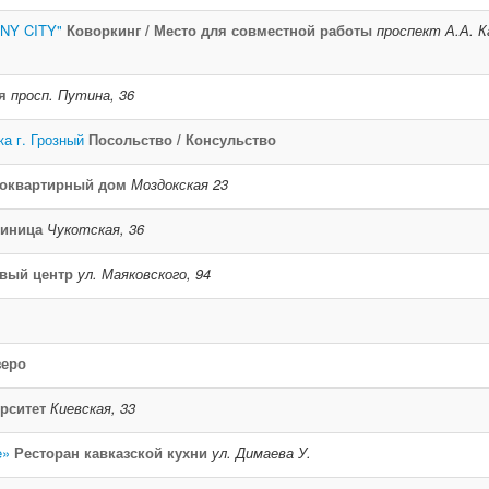
ZNY CITY"
Коворкинг / Место для совместной работы
проспект А.А. К
я
просп. Путина, 36
а г. Грозный
Посольство / Консульство
оквартирный дом
Моздокская 23
тиница
Чукотская, 36
овый центр
ул. Маяковского, 94
н
зеро
рситет
Киевская, 33
e»
Ресторан кавказской кухни
ул. Димаева У.