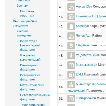
Зоопарк
Алхан-Юрт
Сельско
43.
Выставка
животных
Кинотеатр ТРЦ Гроз
44.
Высшее учебное
заведение
КофеТун
Кафе
Прос
45.
Учебное
заведение
Чечен-Аул
Район
46.
Искусства /
Гуманитарный
Сбербанк
Банк
ул. 
47.
факультет
Ул.дагестанская
Маг
Факультет
48.
коммуникаций
Моздокская 34
Мног
Инженерный
49.
факультет
ЦУМ
Торговый цен
50.
Исторический
факультет
Министерство Чечен
Математический
51.
факультет
информации
Правительст
Естественнонаучный
7 Микрорайон
Мног
52.
факультет
Технологический