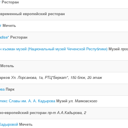
y
Ресторан
временный европейский ресторан
т
Мечеть
adise"
Ресторан
н къоман музей (Национальный музей Чеченской Республики)
Музей
про
Мотель
арков
Ул. Лорсанова, 1а, РТЦ"Беркат", 15й блок, 2й этаж
ова
Парк
екс Славы им. А. А. Кадырова
Музей
ул. Маяковского
но-европейский ресторан
пр-т А.А.Кадырова, 2
Кадыровой
Мечеть