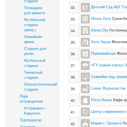
стадион
Детский Сад #23 "Се
32.
Площадка
для крикета
Япона Хата
Суши-б
33.
Футбольный
стадион
(амер.)
Arena-City
Гостиниц
34.
Хоккейная
арена
Хата Заура
Многок
35.
Стадион для
Первомайская
Жило
регби
36.
Футбольный
ЧГУ (новый корпус)
стадион
37.
Теннисный
Скамейка под грецк
38.
стадион
Легкоатлетический
Сквер Журналистов
39.
стадион
Парк
Pizza House
Кафе
п
40.
аттракционов
Аттракцион /
Центр современного
41.
Карусель
Туроператор
Мэрия г. Грозного
Го
42.
Аквапарк