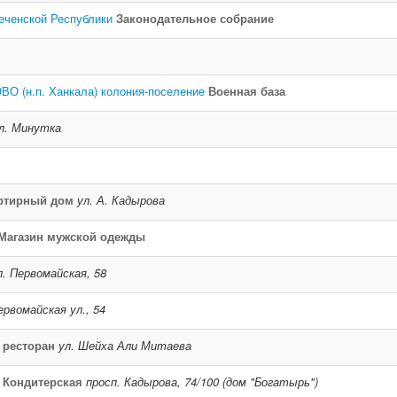
еченской Республики
Законодательное собрание
ВО (н.п. Ханкала) колония-поселение
Военная база
л. Минутка
ртирный дом
ул. А. Кадырова
Магазин мужской одежды
л. Первомайская, 58
ервомайская ул., 54
 ресторан
ул. Шейха Али Митаева
Кондитерская
просп. Кадырова, 74/100 (дом "Богатырь")