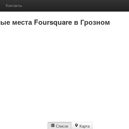
Контакты
е места Foursquare в Грозном
Список
Карта