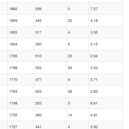
1862
256
0
7.27
1859
445
22
4.18
1835
517
4
3.55
1804
350
6
5.15
1795
610
23
2.94
1788
553
54
3.23
1770
477
6
3.71
1764
623
28
2.83
1748
203
5
8.61
1732
360
14
4.81
1727
441
4
3.92