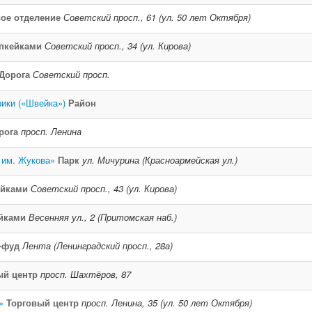
ое отделение
Советский просп., 61 (ул. 50 лет Октября)
апкейками
Советский просп., 34 (ул. Кирова)
Дорога
Советский просп.
ики («Швейка»)
Район
рога
просп. Ленина
 им. Жукова»
Парк
ул. Мичурина (Красноармейская ул.)
ейками
Советский просп., 43 (ул. Кирова)
ейками
Весенняя ул., 2 (Притомская наб.)
-фуд
Лента (Ленинградский просп., 28а)
ый центр
просп. Шахтёров, 87
»
Торговый центр
просп. Ленина, 35 (ул. 50 лет Октября)