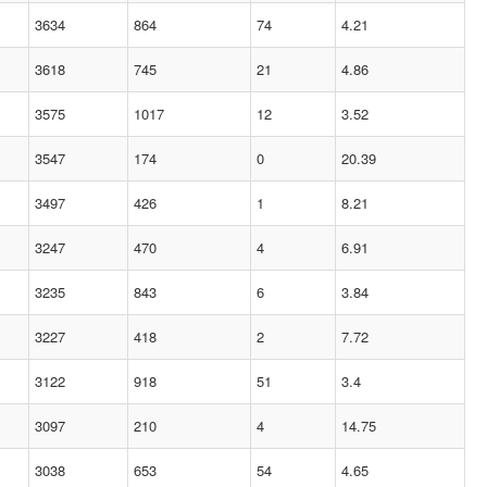
3634
864
74
4.21
3618
745
21
4.86
3575
1017
12
3.52
3547
174
0
20.39
3497
426
1
8.21
3247
470
4
6.91
3235
843
6
3.84
3227
418
2
7.72
3122
918
51
3.4
3097
210
4
14.75
3038
653
54
4.65