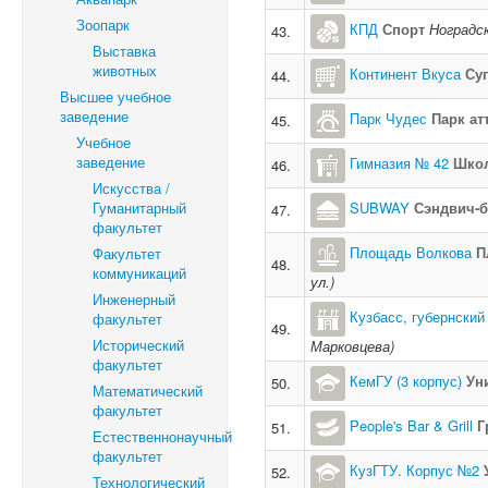
Зоопарк
КПД
Спорт
Ноградск
43.
Выставка
животных
Континент Вкуса
Су
44.
Высшее учебное
заведение
Парк Чудес
Парк ат
45.
Учебное
заведение
Гимназия № 42
Шко
46.
Искусства /
Гуманитарный
SUBWAY
Сэндвич-б
47.
факультет
Площадь Волкова
П
Факультет
48.
коммуникаций
ул.)
Инженерный
Кузбасс, губернский
факультет
49.
Исторический
Марковцева)
факультет
КемГУ (3 корпус)
Ун
50.
Математический
факультет
People's Bar & Grill
Г
51.
Естественнонаучный
факультет
КузГТУ. Корпус №2
52.
Технологический