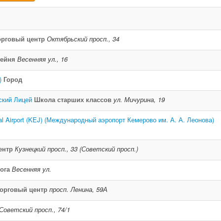
орговый центр
Октябрьский просп., 34
ейня
Весенняя ул., 16
)
Город
ский Лицей
Школа старших классов
ул. Мичурина, 19
nal Airport (KEJ) (Международный аэропорт Кемерово им. А. А. Леонова)
ентр
Кузнецкий просп., 33 (Советский просп.)
ога
Весенняя ул.
орговый центр
просп. Ленина, 59А
Советский просп., 74/1