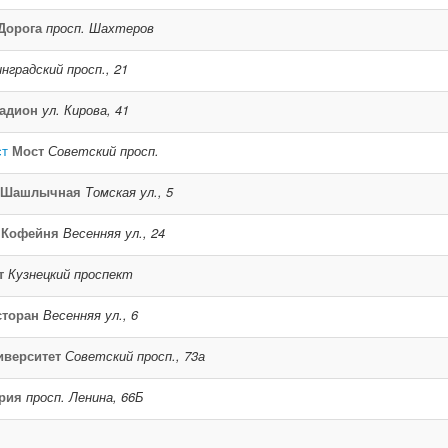
Дорога
просп. Шахтеров
нградский просп., 21
адион
ул. Кирова, 41
ст
Мост
Советский просп.
/ Шашлычная
Томская ул., 5
Кофейня
Весенняя ул., 24
т
Кузнецкий проспект
сторан
Весенняя ул., 6
иверситет
Советский просп., 73а
рия
просп. Ленина, 66Б