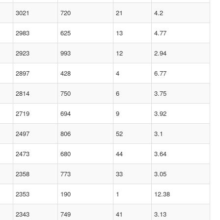
3021
720
21
4.2
2983
625
13
4.77
2923
993
12
2.94
2897
428
4
6.77
2814
750
6
3.75
2719
694
9
3.92
2497
806
52
3.1
2473
680
44
3.64
2358
773
33
3.05
2353
190
1
12.38
2343
749
41
3.13