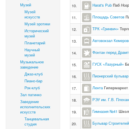
Музей
Harat's Pub
Паб
Ногр
10.
Музей
искусств
Площадь Советов
П
11.
Музей эротики
ТРК «Гринвич»
Торг
12.
Исторический
музей
Автовокзал Кемеров
13.
Планетарий
Научный
Фонтан перед Драмт
14.
музей
Музыкальное
ГУСК «Лазурный»
Б
15.
заведение
Джаз-клуб
Пионерский бульвар
16.
Пиано-бар
Рок-клуб
Лента
Гипермаркет
17.
Зал патинко
РЭУ им. Г.В. Плеха
18.
Заведение
исполнительских
Гимназия №41
Школ
искусств
19.
Танцевальная
Бульвар Строителей
20.
студия