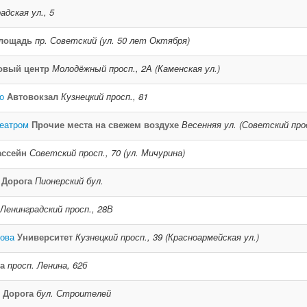
адская ул., 5
лощадь
пр. Советский (ул. 50 лет Октября)
овый центр
Молодёжный просп., 2А (Каменская ул.)
о
Автовокзал
Кузнецкий просп., 81
еатром
Прочие места на свежем воздухе
Весенняя ул. (Советский про
ассейн
Советский просп., 70 (ул. Мичурина)
Дорога
Пионерский бул.
Ленинградский просп., 28В
нова
Университет
Кузнецкий просп., 39 (Красноармейская ул.)
а
просп. Ленина, 62б
Дорога
бул. Строителей