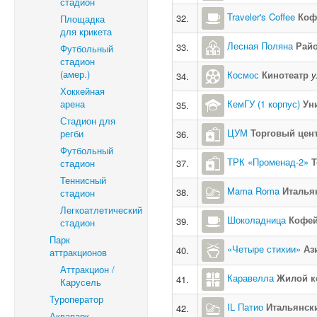
стадион
Traveler's Coffee
Коф
32.
Площадка
для крикета
Лесная Поляна
Рай
33.
Футбольный
стадион
(амер.)
Космос
Кинотеатр
у
34.
Хоккейная
арена
КемГУ (1 корпус)
Ун
35.
Стадион для
ЦУМ
Торговый цен
регби
36.
Футбольный
ТРК «Променад-2»
Т
стадион
37.
Теннисный
Mama Roma
Италья
38.
стадион
Легкоатлетический
Шоколадница
Кофе
39.
стадион
Парк
«Четыре стихии»
Аз
40.
аттракционов
Аттракцион /
Каравелла
Жилой к
41.
Карусель
Туроператор
IL Патио
Итальянск
42.
Аквапарк