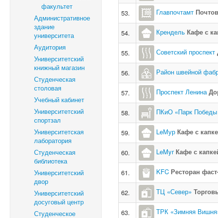
факультет
Главпочтамт
Почтов
53.
Административное
здание
Крендель
Кафе с к
54.
университета
Аудитория
Советский проспект
55.
Университетский
книжный магазин
Район швейной фабр
56.
Студенческая
столовая
Проспект Ленина
До
57.
Учебный кабинет
Университетский
ПКиО «Парк Победы
58.
спортзал
Университетская
LeМур
Кафе с капк
59.
лаборатория
LeMyr
Кафе с капк
Студенческая
60.
библиотека
KFC
Ресторан фаст
Университетский
61.
двор
ТЦ «Север»
Торгов
62.
Университетский
досуговый центр
ТРК «Зимняя Вишня
63.
Студенческое