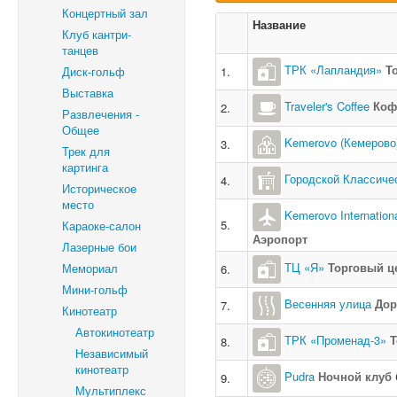
Концертный зал
Название
Клуб кантри-
танцев
ТРК «Лапландия»
Т
Диск-гольф
1.
Выставка
Traveler's Coffee
Коф
2.
Развлечения -
Общее
Kemerovo (Кемерово
3.
Трек для
картинга
Городской Классиче
4.
Историческое
место
Kemerovo Internatio
5.
Караоке-салон
Аэропорт
Лазерные бои
ТЦ «Я»
Торговый ц
Мемориал
6.
Мини-гольф
Весенняя улица
Дор
7.
Кинотеатр
Автокинотеатр
ТРК «Променад-3»
Т
8.
Независимый
кинотеатр
Pudra
Ночной клуб
9.
Мультиплекс