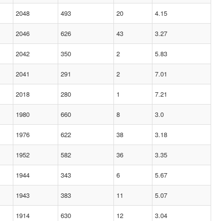
2048
493
20
4.15
2046
626
43
3.27
2042
350
2
5.83
2041
291
2
7.01
2018
280
1
7.21
1980
660
8
3.0
1976
622
38
3.18
1952
582
36
3.35
1944
343
6
5.67
1943
383
11
5.07
1914
630
12
3.04