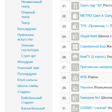
Независимый
Гриль-бар "42"
Рест
21.
театр
Оперный
METRO Cash & Carr
22.
театр
Театр
ТРК «Променад-1»
Т
23.
Бильярдная
Публичное
Лицей №62
Школа с
24.
искусство
Уличная
Серебряный Бор
Жи
25.
скульптура
Стрит-арт
КемГУ (2 корпус)
Ун
26.
Ипподром
Притомская набереж
27.
Гоночный трек
Роллердром
ФПК
Район
28.
Клуб сальсы
Школа самбы
Перчини
Итальянск
29.
Стадион
Гимназия №1
Школа
Бейсбольный
30.
стадион
COSMO *cocktail*
Ко
Баскетбольный
31.