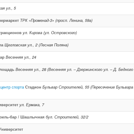
ая ул., 5
пермаркет
ТРК «Променад-3» (просп. Ленина, 59а)
тракционов
ул. Кирова (ул. Островского)
ла
Щегловская ул., 2 (Лесная Поляна)
ар
Весенняя ул., 24
лощадь
Весенняя ул., 28 (Весенняя ул. – Дзержинского ул. – Д. Бедного
 центр спорта
Стадион
Бульвар Строителей, 55 (Пересечение Бульвара
иверситет
ул. Ермака, 7
риль-бар / Шашлычная
бул. Строителей, 32/2
Университет