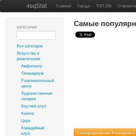
4sqStat
Главная
Города
ТОП 256
О проекте
Самые популярн
КАТЕГОРИЯ
Все категории
Искусство и
развлечения
Амфитеатр
Океанариум
Развлекательный
центр
Художественная
галерея
Боулинг-клуб
Казино
Цирк
Комедийный
Спецпредложения Foursquare в
клуб