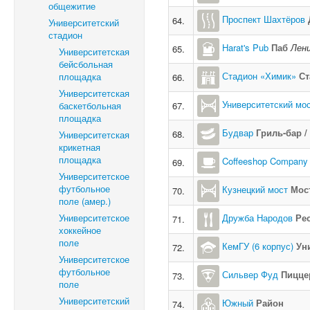
общежитие
Проспект Шахтёров
64.
Университетский
стадион
Harat's Pub
Паб
Лени
65.
Университетская
бейсбольная
Стадион «Химик»
Ст
площадка
66.
Университетская
Университетский мо
баскетбольная
67.
площадка
Будвар
Гриль-бар 
68.
Университетская
крикетная
площадка
Coffeeshop Company
69.
Университетское
футбольное
Кузнецкий мост
Мос
70.
поле (амер.)
Университетское
Дружба Народов
Ре
71.
хоккейное
поле
КемГУ (6 корпус)
Ун
72.
Университетское
футбольное
Сильвер Фуд
Пицце
73.
поле
Университетский
Южный
Район
74.