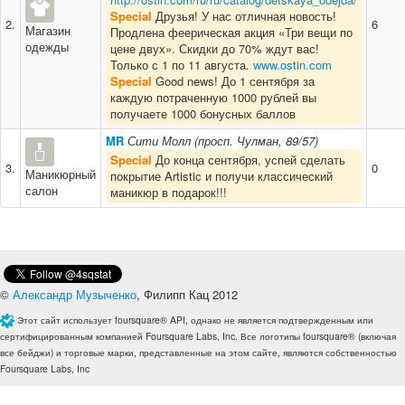
Special
Друзья! У нас отличная новость!
2.
6
Магазин
Продлена феерическая акция «Три вещи по
одежды
цене двух». Скидки до 70% ждут вас!
Только с 1 по 11 августа.
www.ostin.com
Special
Good news! До 1 сентября за
каждую потраченную 1000 рублей вы
получаете 1000 бонусных баллов
MR
Сити Молл (просп. Чулман, 89/57)
Special
До конца сентября, успей сделать
3.
0
Маникюрный
покрытие Artistic и получи классический
салон
маникюр в подарок!!!
©
Александр Музыченко
, Филипп Кац 2012
Этот сайт использует foursquare® API, однако не является подтвержденным или
сертифицированным компанией Foursquare Labs, Inc. Все логотипы foursquare® (включая
все бейджи) и торговые марки, представленные на этом сайте, являются собственностью
Foursquare Labs, Inc