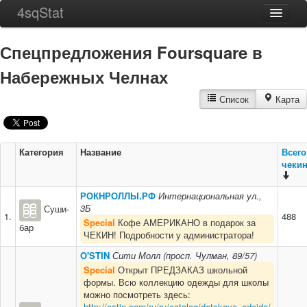
4sqStat
Главная
Спецпредложения Foursquare в
Города
Набережных Челнах
ТОП 256
Список
Карта
О проекте
Контакты
Категория
Название
Всего
чеки
РОКНРОЛЛЫ.РФ
Интернациональная ул.,
3Б
Суши-
1.
488
Special
Кофе АМЕРИКАНО в подарок за
бар
ЧЕКИН! Подробности у администратора!
O'STIN
Сити Молл (просп. Чулман, 89/57)
Special
Открыт ПРЕДЗАКАЗ школьной
формы. Всю коллекцию одежды для школы
можно посмотреть здесь:
http://ostin.com/ru/ru/catalog/detskaya_odejda/