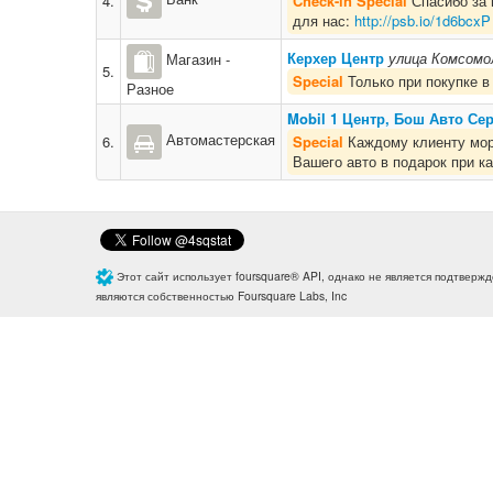
4.
Check-in Special
Спасибо за 
для нас:
http://psb.io/1d6bcxP
Керхер Центр
улица Комсомол
Магазин -
5.
Special
Только при покупке в
Разное
Mobil 1 Центр, Бош Авто Се
Автомастерская
6.
Special
Каждому клиенту моро
Вашего авто в подарок при к
Этот сайт использует foursquare® API, однако не является подтверж
являются собственностью Foursquare Labs, Inc