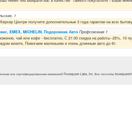
ваш чекин! Мы выбрали вас в качестве "тайного покупателя"! Ваше мнен
ьская, 1
 Керхер Центре получите дополнительные 3 года гарантии на всю бытов
рвис, EMEX, MICHELIN, Подорожник Авто
Профсоюзная 1
женое, чай или кофе - бесплатно, С 21:00 скидка на работы -25%, 10 п
аждом визите, Помогаем маленьким и очень длинным авто до 6т.
денным или сертифицированным компанией Foursquare Labs, Inc. Все логотипы foursquare®