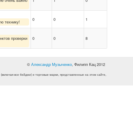
ие очень важно
1
1
0
0
0
1
ую технику!
унктов проверки
0
0
8
©
Александр Музыченко
, Филипп Кац 2012
 (включая все бейджи) и торговые марки, представленные на этом сайте,