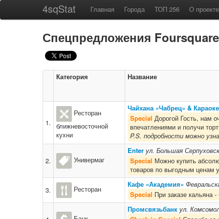
4sqStat
Главная
Города
ТОП 256
О проекте
Спецпредложения Foursquare
Категория
Название
Чайхана «Чабрец» & Караоке
Ресторан
Special
Дорогой Гость, нам о
1.
ближневосточной
впечатлениями и получи торти
кухни
P.S. подробности можно узн
Enter
ул. Большая Серпуховск
Универмаг
2.
Special
Можно купить абсолют
товаров по выгодным ценам у
Кафе «Академия»
Февральск
Ресторан
3.
Special
При заказе кальяна - 
Промсвязьбанк
ул. Комсомол
Банк