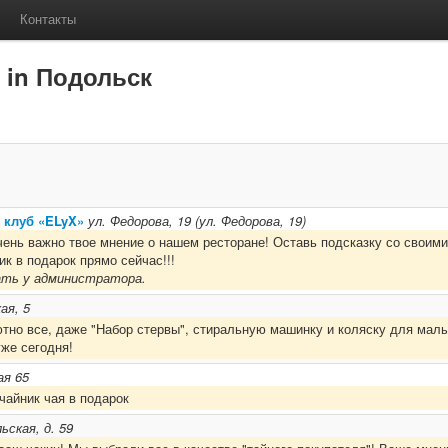
Контакты
 in Подольск
 клуб «ELyX»
ул. Федорова, 19 (ул. Федорова, 19)
чень важно твое мнение о нашем ресторане! Оставь подсказку со своими
к в подарок прямо сейчас!!!
ать у администратора.
ая, 5
но все, даже "Набор стервы", стиральную машинку и коляску для мал
же сегодня!
ая 65
чайник чая в подарок
ьская, д. 59