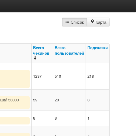
Список
Карта
Всего
Всего
Подсказки
чекинов
пользователей
1237
510
218
ыша! 53000
59
20
3
8
8
1