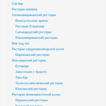
Сок-бар
Ресторан кебабов
Латиноамериканский ресторан
Венесуэльские арепас
Ресторан Empanada
Сальвадорский ресторан
Южноамериканский ресторан
Мак энд чиз
Ресторан средиземноморской кухни
Марокканский ресторан
Мексиканский ресторан
Ботанеро
Закусочная с буррито
Тако-бар
Техасско-мексиканский ресторан
Юкатанский ресторан
Ресторан ближневосточной кухни
Израильский ресторан
Курдский ресторан