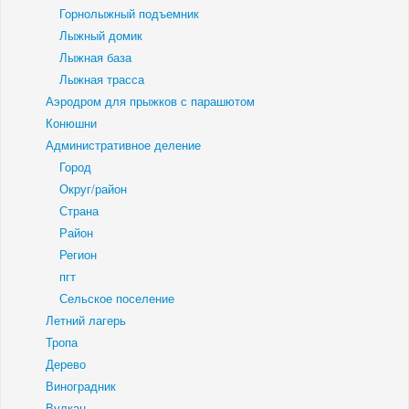
Горнолыжный подъемник
Лыжный домик
Лыжная база
Лыжная трасса
Аэродром для прыжков с парашютом
Конюшни
Административное деление
Город
Округ/район
Страна
Район
Регион
пгт
Сельское поселение
Летний лагерь
Тропа
Дерево
Виноградник
Вулкан