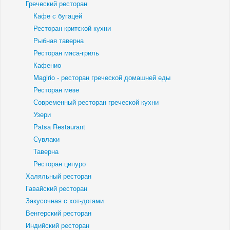
Греческий ресторан
Кафе с бугацей
Ресторан критской кухни
Рыбная таверна
Ресторан мяса-гриль
Кафенио
Magirio - ресторан греческой домашней еды
Ресторан мезе
Современный ресторан греческой кухни
Узери
Patsa Restaurant
Сувлаки
Таверна
Ресторан ципуро
Халяльный ресторан
Гавайский ресторан
Закусочная с хот-догами
Венгерский ресторан
Индийский ресторан