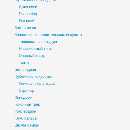
Джаз-клуб
Пиано-бар
Рок-клуб
Зал патинко
Заведение исполнительских искусств
Танцевальная студия
Независимый театр
Оперный театр
Театр
Бильярдная
Публичное искусство
Уличная скульптура
Стрит-арт
Ипподром
Гоночный трек
Роллердром
Клуб сальсы
Школа самбы