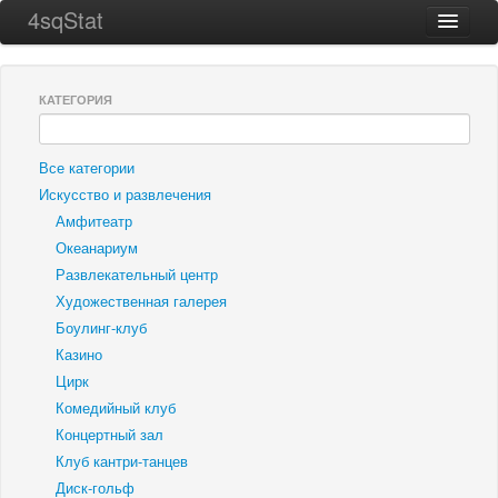
4sqStat
Главная
Города
КАТЕГОРИЯ
ТОП 256
Все категории
О проекте
Искусство и развлечения
Контакты
Амфитеатр
Океанариум
Развлекательный центр
Художественная галерея
Боулинг-клуб
Казино
Цирк
Комедийный клуб
Концертный зал
Клуб кантри-танцев
Диск-гольф