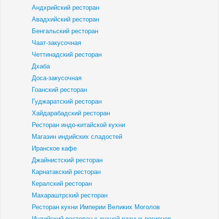
Андхрийский ресторан
Авадхийский ресторан
Бенгальский ресторан
Чаат-закусочная
Четтинадский ресторан
Дхаба
Доса-закусочная
Гоанский ресторан
Гуджаратский ресторан
Хайдарабадский ресторан
Ресторан индо-китайской кухни
Магазин индийских сладостей
Иранское кафе
Джайнистский ресторан
Карнатакский ресторан
Кералский ресторан
Махараштрский ресторан
Ресторан кухни Империи Великих Моголов
Индийский ресторан с кухней разных регионов