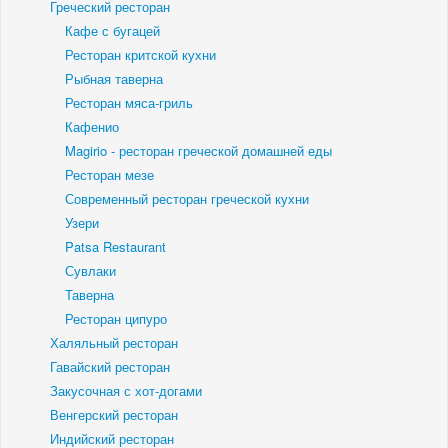
Греческий ресторан
Кафе с бугацей
Ресторан критской кухни
Рыбная таверна
Ресторан мяса-гриль
Кафенио
Magirio - ресторан греческой домашней еды
Ресторан мезе
Современный ресторан греческой кухни
Узери
Patsa Restaurant
Сувлаки
Таверна
Ресторан ципуро
Халяльный ресторан
Гавайский ресторан
Закусочная с хот-догами
Венгерский ресторан
Индийский ресторан