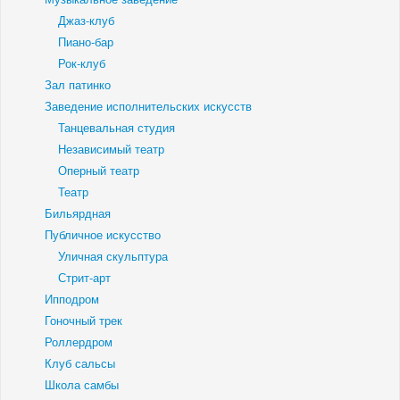
Джаз-клуб
Пиано-бар
Рок-клуб
Зал патинко
Заведение исполнительских искусств
Танцевальная студия
Независимый театр
Оперный театр
Театр
Бильярдная
Публичное искусство
Уличная скульптура
Стрит-арт
Ипподром
Гоночный трек
Роллердром
Клуб сальсы
Школа самбы