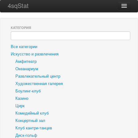
4sqStat
Главная
Города
КАТЕГОРИЯ
ТОП 256
Все категории
О проекте
Искусство и развлечения
Контакты
Амфитеатр
Океанариум
Развлекательный центр
Художественная галерея
Боулинг-клуб
Казино
Цирк
Комедийный клуб
Концертный зал
Клуб кантри-танцев
Диск-гольф