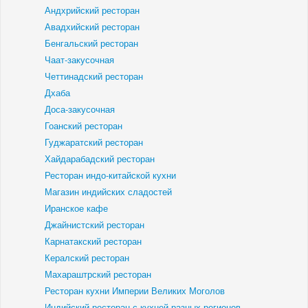
Андхрийский ресторан
Авадхийский ресторан
Бенгальский ресторан
Чаат-закусочная
Четтинадский ресторан
Дхаба
Доса-закусочная
Гоанский ресторан
Гуджаратский ресторан
Хайдарабадский ресторан
Ресторан индо-китайской кухни
Магазин индийских сладостей
Иранское кафе
Джайнистский ресторан
Карнатакский ресторан
Кералский ресторан
Махараштрский ресторан
Ресторан кухни Империи Великих Моголов
Индийский ресторан с кухней разных регионов