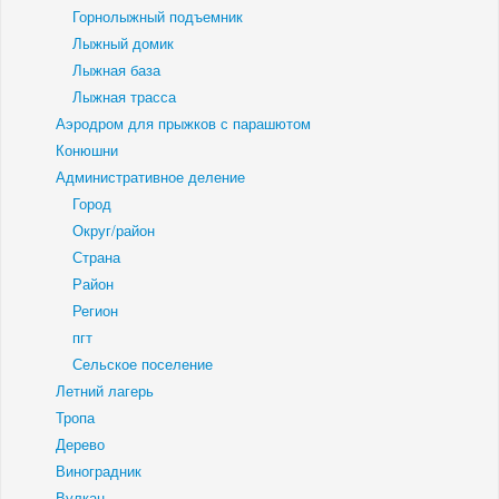
Горнолыжный подъемник
Лыжный домик
Лыжная база
Лыжная трасса
Аэродром для прыжков с парашютом
Конюшни
Административное деление
Город
Округ/район
Страна
Район
Регион
пгт
Сельское поселение
Летний лагерь
Тропа
Дерево
Виноградник
Вулкан