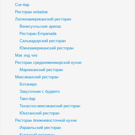
Сок-бар
Ресторан кебабов
Латиноамериканский ресторан
Венесуэльские арепас
Ресторан Empanada
Сальвадорский ресторан
Южноамериканский ресторан
Мак энд чиз
Ресторан средиземноморской кухни
Марокканский ресторан
Мексиканский ресторан
Ботанеро
Закусочная с буррито
Тако-бар
Техасско-мексиканский ресторан
Юкатанский ресторан
Ресторан ближневосточной кухни
Израильский ресторан
Курдский ресторан