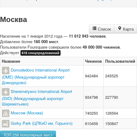
Москва
Список
Карта
Население на 1 января 2012 года —
11 612 943 человек
.
Добавлено более
160 000 мест
.
Пользователи Foursquare совершили более
49 000 000 чекинов
.
Действует
618 спецпредложений
Название
Чекинов
Пользователей
Domodedovo International Airport
942484
245525
(DME) (Международный аэропорт
Домодедово)
Sheremetyevo International Airport
934798
227790
(SVO) (Международный аэропорт
Шереметьево)
Moscow (Москва)
740250
126564
Gorky Park (ЦПКиО им. Горького)
610459
150847
ТОП 256 популярных мест