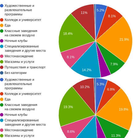
Художественные и
развлекательные
5.2%
11%
программы
8.1%
Колледж и университет
Еда
Классные заведения
18.4%
на свежем воздухе
21.9%
Ночные клубы
Специализированные
заведения и другие места
Местонахождение
8.1%
Магазины и услуги
7.9%
Путешествия и транспорт
14.2%
Без категории
Художественные и
развлекательные
5.3%
10.2%
программы
6.8%
Колледж и университет
Еда
Классные заведения
19.3%
на свежем воздухе
19.8%
Ночные клубы
Специализированные
заведения и другие места
Местонахождение
8.6%
11.3%
Магазины и услуги