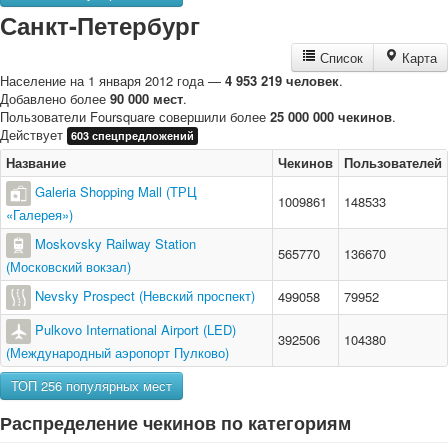
Санкт-Петербург
Список
Карта
Население на 1 января 2012 года —
4 953 219 человек
.
Добавлено более
90 000 мест
.
Пользователи Foursquare совершили более
25 000 000 чекинов
.
Действует
603 спецпредложений
Название
Чекинов
Пользователей
Galeria Shopping Mall (ТРЦ
1009861
148533
«Галерея»)
Moskovsky Railway Station
565770
136670
(Московский вокзал)
Nevsky Prospect (Невский проспект)
499058
79952
Pulkovo International Airport (LED)
392506
104380
(Международный аэропорт Пулково)
ТОП 256 популярных мест
Распределение чекинов по категориям