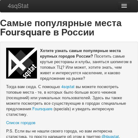
4sqStat
Главная
Самые популярные места
Города
Foursquare в России
ТОП 256
О проекте
Хотите узнать самые популярные места
крупных городов России?
Посетить самые
Контакты
крутые рестораны и клубы, заняться шопингом в
топовых ТЦ? Или может, хотите знать, чем
живет и интересуется население, и каково
предложение на рынке?
Тогда вам сюда. С помощью
4sqstat
вы можете посмотреть
топовые места - те, в которых было больше всего чекинов
(посещений) или уникальных пользователей. Здесь вы также
можете посмотреть все существующие в городах специальные
предложения
Foursquare
(specials) и увидеть интересную
статистику.
Cписок городов
P.S. Если вы не нашли своего города, но вам интересна
статистика, то просто напишите об этом в твиттер
@4sqstat
.